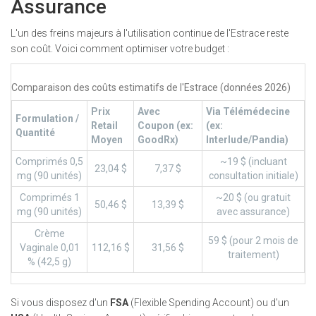
Assurance
L'un des freins majeurs à l'utilisation continue de l'Estrace reste
son coût. Voici comment optimiser votre budget :
Comparaison des coûts estimatifs de l'Estrace (données 2026)
Prix
Avec
Via Télémédecine
Formulation /
Retail
Coupon (ex:
(ex:
Quantité
Moyen
GoodRx)
Interlude/Pandia)
Comprimés 0,5
~19 $ (incluant
23,04 $
7,37 $
mg (90 unités)
consultation initiale)
Comprimés 1
~20 $ (ou gratuit
50,46 $
13,39 $
mg (90 unités)
avec assurance)
Crème
59 $ (pour 2 mois de
Vaginale 0,01
112,16 $
31,56 $
traitement)
% (42,5 g)
Si vous disposez d'un
FSA
(Flexible Spending Account) ou d'un