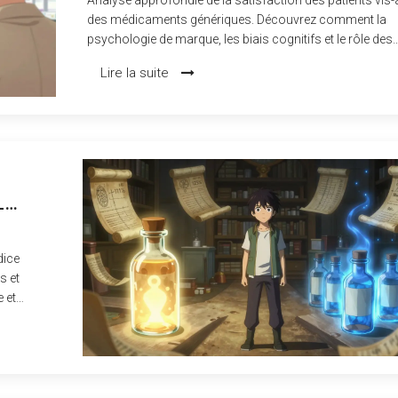
des médicaments génériques. Découvrez comment la
psychologie de marque, les biais cognitifs et le rôle des
soignants influencent l'adhésion thérapeutique malgré
Lire la suite
l'équivalence biologique prouvée.
L
dice
s et
 et