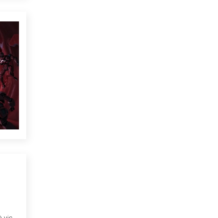
à-vis