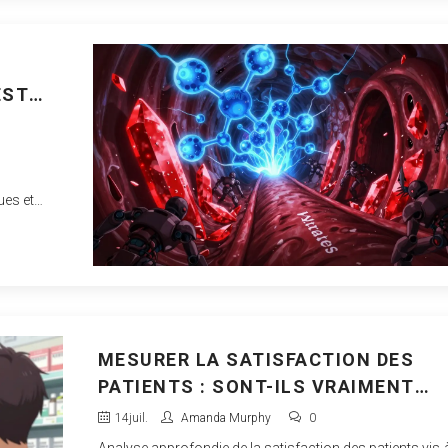
EST
n
ues et
MESURER LA SATISFACTION DES
PATIENTS : SONT-ILS VRAIMENT
CONTENTS DES GÉNÉRIQUES ?
14
juil.
Amanda Murphy
0
Analyse approfondie de la satisfaction des patients vis-