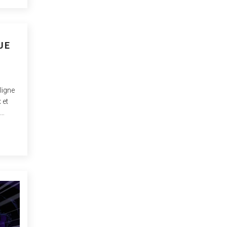
UE
ligne
 et
ement