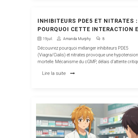
INHIBITEURS PDE5 ET NITRATES :
POURQUOI CETTE INTERACTION 
MORTELLE
19
juil.
Amanda Murphy
8
Découvrez pourquoi mélanger inhibiteurs PDE5
(Viagra/Cialis) et nitrates provoque une hypotensio
mortelle. Mécanisme du cGMP, délais d'attente critiq
gestes d'urgence expliqués simplement.
Lire la suite