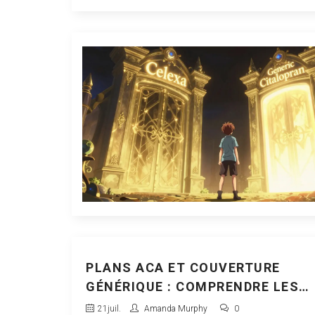
PLANS ACA ET COUVERTURE
GÉNÉRIQUE : COMPRENDRE LES
AVANTAGES EN 2026
21
juil.
Amanda Murphy
0