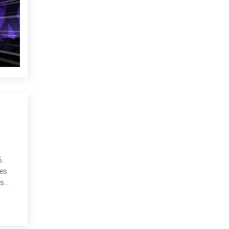
6.
les
es