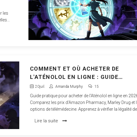
r les
lles
ns.
COMMENT ET OÙ ACHETER DE
L'ATÉNOLOL EN LIGNE : GUIDE
COMPLET POUR 2026
20
juil.
Amanda Murphy
15
Guide pratique pour acheter de l'Aténolol en ligne en 202
Comparez les prix d'Amazon Pharmacy, Marley Drug et 
options de télémédecine. Apprenez à vérifier la légalité d
pharmacies.
Lire la suite