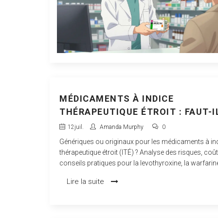
MÉDICAMENTS À INDICE
THÉRAPEUTIQUE ÉTROIT : FAUT-I
RESTER SUR L'ORIGINAL ?
12
juil.
Amanda Murphy
0
Génériques ou originaux pour les médicaments à in
thérapeutique étroit (ITÉ) ? Analyse des risques, coût
conseils pratiques pour la levothyroxine, la warfarine
autres.
Lire la suite