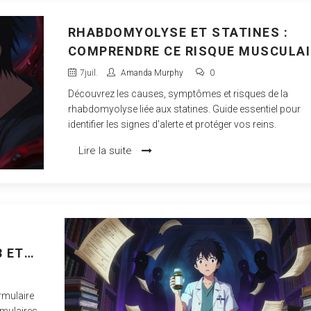
RHABDOMYOLYSE ET STATINES :
COMPRENDRE CE RISQUE MUSCULAI
RARE MAIS GRAVE
7
juil.
Amanda Murphy
0
Découvrez les causes, symptômes et risques de la
rhabdomyolyse liée aux statines. Guide essentiel pour
identifier les signes d'alerte et protéger vos reins.
Lire la suite
3 ET
rmulaire