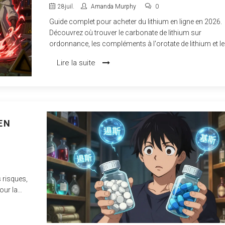
MÉDICAMENTS, COMPLÉMENTS ET
28
juil.
Amanda Murphy
0
MÉTAL
Guide complet pour acheter du lithium en ligne en 2026.
Découvrez où trouver le carbonate de lithium sur
ordonnance, les compléments à l'orotate de lithium et le
métal pur, avec comparatifs de prix et conseils de sécuri
Lire la suite
EN
 risques,
our la