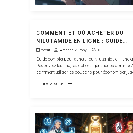
COMMENT ET OÙ ACHETER DU
NILUTAMIDE EN LIGNE : GUIDE
COMPLET 2026
2
août
Amanda Murphy
0
Guide complet pour acheter du Nilutamide en ligne e
Découvrez les prix, les options génériques comme Zi
comment utiliser les coupons pour économiser jus
%.
Lire la suite