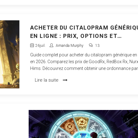
ACHETER DU CITALOPRAM GÉNÉRIQ
EN LIGNE : PRIX, OPTIONS ET
PHARMACIES FIABLES
26
juil.
Amanda Murphy
13
Guide complet pour acheter du citalopram générique en 
en 2026. Comparez les prix de GoodRx, RedBox Rx, Nurx
Hims. Découvrez comment obtenir une ordonnance par
télémédecine et économiser jusqu'à 90% sur votre trait
Lire la suite
antidépresseur.