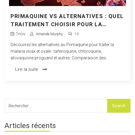
PRIMAQUINE VS ALTERNATIVES : QUEL
TRAITEMENT CHOISIR POUR LA
MALARIA ?
1
nov.
Amanda Murphy
10
Découvrez les alternatives au Primaquine pour traiter la
malaria vivax et ovale : tafenoquine, chloroquine,
atovaquone-proguanil et autres. Comparaison des
efficacités, risques et coûts.
Lire la suite
Articles récents