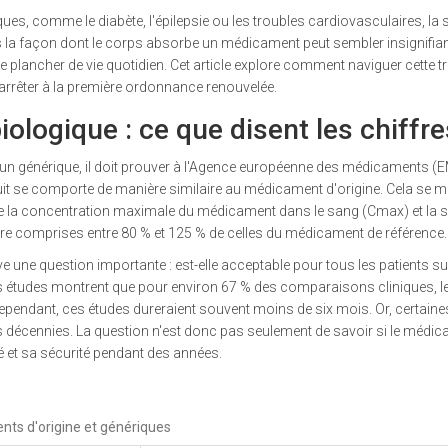
s, comme le diabète, l'épilepsie ou les troubles cardiovasculaires, la st
s la façon dont le corps absorbe un médicament peut sembler insignifian
e plancher de vie quotidien. Cet article explore comment naviguer cette tr
s'arrêter à la première ordonnance renouvelée.
ologique : ce que disent les chiffre
générique, il doit prouver à l'
Agence européenne des médicaments (
t se comporte de manière similaire au médicament d'origine. Cela se 
 que la concentration maximale du médicament dans le sang (
Cmax
) et la
être comprises entre 80 % et 125 % de celles du médicament de référence.
ve une question importante : est-elle acceptable pour tous les patients sur
s études montrent que pour environ 67 % des comparaisons cliniques, le
. Cependant, ces études dureraient souvent moins de six mois. Or, certaine
s décennies. La question n'est donc pas seulement de savoir si le médi
té et sa sécurité pendant des années.
nts d'origine et génériques