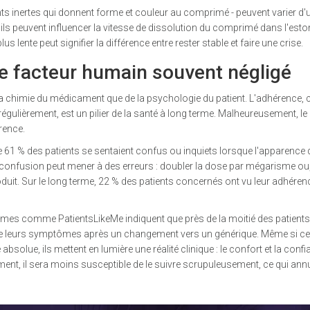
ants inertes qui donnent forme et couleur au comprimé - peuvent varier d'
s, ils peuvent influencer la vitesse de dissolution du comprimé dans l'est
 lente peut signifier la différence entre rester stable et faire une crise.
le facteur humain souvent négligé
a chimie du médicament que de la psychologie du patient. L'adhérence, c
égulièrement, est un pilier de la santé à long terme. Malheureusement, le
rence.
e 61 % des patients se sentaient confus ou inquiets lorsque l'apparence 
e confusion peut mener à des erreurs : doubler la dose par mégarisme ou,
roduit. Sur le long terme, 22 % des patients concernés ont vu leur adhéren
formes comme PatientsLikeMe indiquent que près de la moitié des patients 
 de leurs symptômes après un changement vers un générique. Même si c
solue, ils mettent en lumière une réalité clinique : le confort et la conf
ement, il sera moins susceptible de le suivre scrupuleusement, ce qui annu