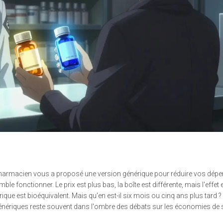
rmacien vous a proposé une version générique pour réduire vos dépen
e fonctionner. Le prix est plus bas, la boîte est différente, mais l'effet e
rique est bioéquivalent. Mais qu'en est-il six mois ou cinq ans plus tard ?
nériques reste souvent dans l'ombre des débats sur les économies de 