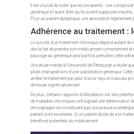
Il est crucial de noter que les excipients - ces compos
générique à l'autre. Bien qu'ils soient supposés inactif
Pour un patient épileptique, une absorption légèrement plus
Adhérence au traitement : 
Le succès d'un traitement chronique dépend autant de l
dire le fait de prendre son médicament correctement et r
passage au générique peut parfois perturber cette adhé
Une étude menée à l'Université de Pittsburgh a révélé qu
pilule changeait lors d'une substitution générique. Cett
arrêter le traitement par peur d'avoir reçu le mauvais p
diminuer significativement.
De plus, certains rapports d'utilisateurs sur des plate
de maladies chroniques ont signalé une détérioration
témoignages ne constituent pas une preuve scientifique ab
patient sont essentiels. Si un patient doute de son trait
bénéfices potentiels du médicament.