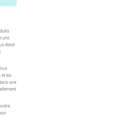
duits
e une
us élevé
e
ance
et les
dans une
iellement
 votre
use