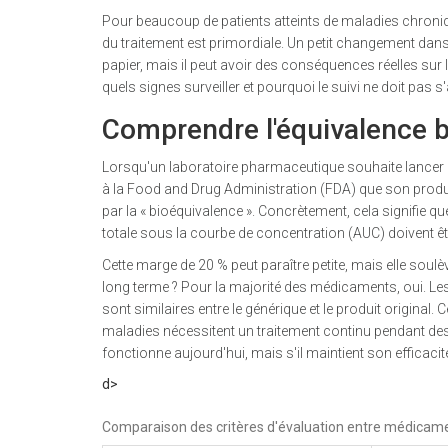
Pour beaucoup de patients atteints de maladies chronique
du traitement est primordiale. Un petit changement dan
papier, mais il peut avoir des conséquences réelles sur l
quels signes surveiller et pourquoi le suivi ne doit pas 
Comprendre l'équivalence bi
Lorsqu'un laboratoire pharmaceutique souhaite lancer un 
à la
Food and Drug Administration (FDA)
que son produi
par la « bioéquivalence ». Concrètement, cela signifie
totale sous la courbe de concentration (
AUC
) doivent 
Cette marge de 20 % peut paraître petite, mais elle soulè
long terme ? Pour la majorité des médicaments, oui. Le
sont similaires entre le générique et le produit original
maladies nécessitent un traitement continu pendant de
fonctionne aujourd'hui, mais s'il maintient son efficaci
d>
Comparaison des critères d'évaluation entre médicame