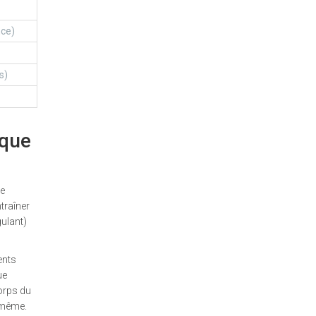
nce)
s)
ique
re
traîner
gulant)
ents
ue
corps du
e-même.