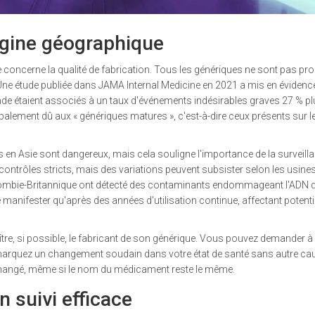
rigine géographique
concerne la qualité de fabrication. Tous les génériques ne sont pas pro
e étude publiée dans JAMA Internal Medicine en 2021 a mis en évidenc
nde étaient associés à un taux d'événements indésirables graves 27 % pl
cipalement dû aux « génériques matures », c'est-à-dire ceux présents sur l
 en Asie sont dangereux, mais cela souligne l'importance de la surveill
ntrôles stricts, mais des variations peuvent subsister selon les usines 
olombie-Britannique ont détecté des contaminants endommageant l'ADN 
e manifester qu'après des années d'utilisation continue, affectant potent
naître, si possible, le fabricant de son générique. Vous pouvez demander à
 remarquez un changement soudain dans votre état de santé sans autre ca
it changé, même si le nom du médicament reste le même.
n suivi efficace