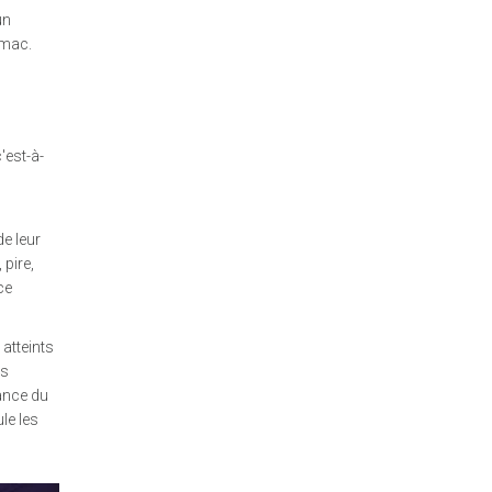
un
omac.
'est-à-
de leur
 pire,
ce
atteints
es
iance du
le les