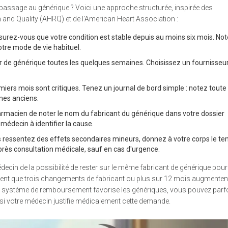
passage au générique ? Voici une approche structurée, inspirée des
nd Quality (AHRQ) et de l'American Heart Association :
urez-vous que votre condition est stable depuis au moins six mois. No
tre mode de vie habituel.
 de générique toutes les quelques semaines. Choisissez un fournisseur
iers mois sont critiques. Tenez un journal de bord simple : notez toute
mes anciens.
macien de noter le nom du fabricant du générique dans votre dossier
 médecin à identifier la cause.
 ressentez des effets secondaires mineurs, donnez à votre corps le t
rès consultation médicale, sauf en cas d'urgence.
cin de la possibilité de rester sur le même fabricant de générique pour
ent que trois changements de fabricant ou plus sur 12 mois augmentent
le système de remboursement favorise les génériques, vous pouvez parf
 si votre médecin justifie médicalement cette demande.