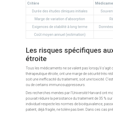
Critère
Médicamen
Durée des études cliniques initiales
Souvent
Marge de variation d'absorption
Ré
Exigences de stabilité à long terme
Données
Coût moyen annuel (estimation)
Les risques spécifiques au
étroite
Tous les médicaments ne se valent pas lorsqu'il s'agit
thérapeutique étroite
, ont une marge de sécurité très ré
soit une inefficacité du traitement, soit une toxicité. C'e
ou de certains immunosuppresseurs.
Des recherches menées par l'Université Harvard ont m
pouvait réduire la persistance du traitement de 35 % s
individuel respecte les normes de bioéquivalence, passer
patient, déjà fragile, ne tolère pas bien. Dans ces cas p