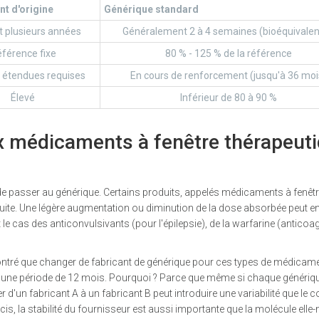
t d'origine
Générique standard
 plusieurs années
Généralement 2 à 4 semaines (bioéquivale
férence fixe
80 % - 125 % de la référence
 étendues requises
En cours de renforcement (jusqu'à 36 moi
Élevé
Inférieur de 80 à 90 %
x médicaments à fenêtre thérapeut
 de passer au générique. Certains produits, appelés médicaments à
fenêt
duite. Une légère augmentation ou diminution de la dose absorbée peut en
st le cas des anticonvulsivants (pour l'épilepsie), de la warfarine (anticoa
ontré que changer de fabricant de générique pour ces types de médicam
ur une période de 12 mois. Pourquoi ? Parce que même si chaque génériq
 d'un fabricant A à un fabricant B peut introduire une variabilité que le 
récis, la stabilité du fournisseur est aussi importante que la molécule ell