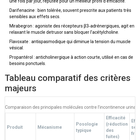
une fois par jour, réputée pour un meilleur profil d’efficacité.
Darifenacine
: bien tolérée, souvent prescrite aux patients très
sensibles aux effets secs.
Mirabegron
: agoniste des récepteurs β3‑adrénergiques, agit en
relaxant le muscle detrusor sans bloquer l’acétylcholine.
Flavoxate
: antispasmodique qui diminue la tension du muscle
vésical.
Propantérol
: anticholinergique à action courte, utilisé en cas de
besoins ponctuels.
Tableau comparatif des critères
majeurs
Comparaison des principales molécules contre l’incontinence urinair
Efficacité
Effe
Posologie
(réduction
Produit
Mécanisme
sec
typique
des
fré
fuites)