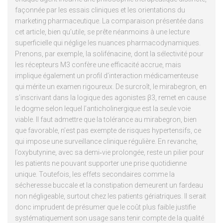
façonnée par les essais cliniques et les orientations du
marketing pharmaceutique. La comparaison présentée dans
cet article, bien qu’utile, se prête néanmoins à une lecture
superficielle qui néglige les nuances pharmacodynamiques.
Prenons, par exemple, la solifénacine, dont la sélectivité pour
les récepteurs M3 confère une efficacité accrue, mais
implique également un profil d’interaction médicamenteuse
qui mérite un examen rigoureux. De surcroît, le mirabegron, en
s’inscrivant dans la logique des agonistes β3, remet en cause
le dogme selon lequel l’anticholinergique est la seule voie
viable. Il faut admettre que la tolérance au mirabegron, bien
que favorable, n’est pas exempte de risques hypertensifs, ce
qui impose une surveillance clinique régulière. En revanche,
l’oxybutynine, avec sa demi‑vie prolongée, reste un pilier pour
les patients ne pouvant supporter une prise quotidienne
unique. Toutefois, les effets secondaires comme la
sécheresse buccale et la constipation demeurent un fardeau
non négligeable, surtout chez les patients gériatriques. Il serait
donc imprudent de présumer que le coût plus faible justifie
systématiquement son usage sans tenir compte de la qualité