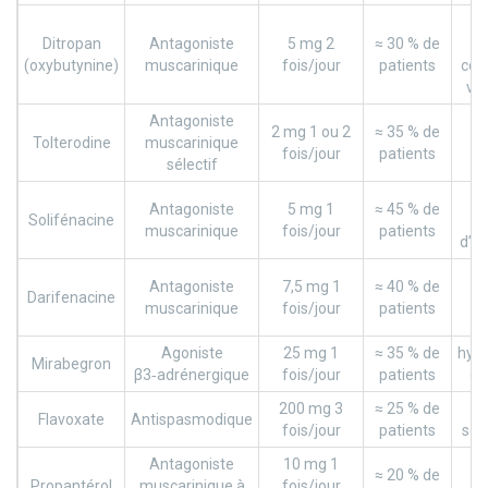
b
Ditropan
Antagoniste
5 mg 2
≈ 30 % de
(oxybutynine)
muscarinique
fois/jour
patients
cons
vis
Antagoniste
b
2 mg 1 ou 2
≈ 35 % de
Tolterodine
muscarinique
fois/jour
patients
sélectif
v
Antagoniste
5 mg 1
≈ 45 % de
Solifénacine
in
muscarinique
fois/jour
patients
d’ef
b
Antagoniste
7,5 mg 1
≈ 40 % de
Darifenacine
muscarinique
fois/jour
patients
m
Agoniste
25 mg 1
≈ 35 % de
hype
Mirabegron
β3‑adrénergique
fois/jour
patients
cé
200 mg 3
≈ 25 % de
n
Flavoxate
Antispasmodique
fois/jour
patients
som
Antagoniste
10 mg 1
b
≈ 20 % de
Propantérol
muscarinique à
fois/jour