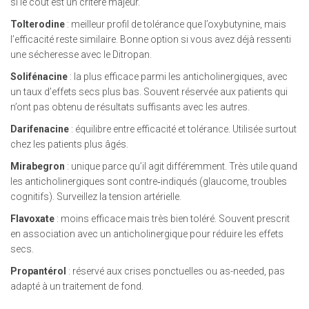
si le coût est un critère majeur.
Tolterodine
: meilleur profil de tolérance que l’oxybutynine, mais
l’efficacité reste similaire. Bonne option si vous avez déjà ressenti
une sécheresse avec le Ditropan.
Solifénacine
: la plus efficace parmi les anticholinergiques, avec
un taux d’effets secs plus bas. Souvent réservée aux patients qui
n’ont pas obtenu de résultats suffisants avec les autres.
Darifenacine
: équilibre entre efficacité et tolérance. Utilisée surtout
chez les patients plus âgés.
Mirabegron
: unique parce qu’il agit différemment. Très utile quand
les anticholinergiques sont contre‑indiqués (glaucome, troubles
cognitifs). Surveillez la tension artérielle.
Flavoxate
: moins efficace mais très bien toléré. Souvent prescrit
en association avec un anticholinergique pour réduire les effets
secs.
Propantérol
: réservé aux crises ponctuelles ou as-needed, pas
adapté à un traitement de fond.