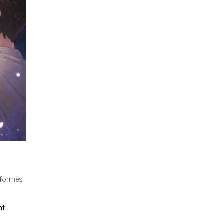
s formes
nt