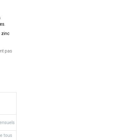
s
es.
 zinc
ent pas
ensuels
e tous