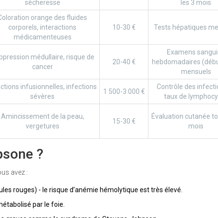
sécheresse
les 3 mois
Coloration orange des fluides
corporels, interactions
10-30 €
Tests hépatiques me
médicamenteuses
Examens sangui
pression médullaire, risque de
20-40 €
hebdomadaires (début
cancer
mensuels
ctions infusionnelles, infections
Contrôle des infecti
1 500-3 000 €
sévères
taux de lymphocy
Amincissement de la peau,
Évaluation cutanée to
15-30 €
vergetures
mois
psone ?
ous avez :
les rouges) - le risque d’anémie hémolytique est très élevé.
étabolisé par le foie.