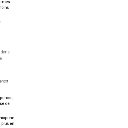
formes
 moins
n
, dans
e.
uvent
oporose,
ose de
hioprine
 plus en