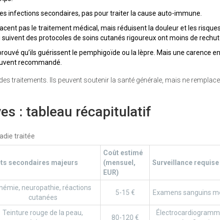
 les infections secondaires, pas pour traiter la cause auto-immune.
acent pas le traitement médical, mais réduisent la douleur et les risque
i suivent des protocoles de soins cutanés rigoureux ont moins de rechut
rouvé qu’ils guérissent le pemphigoïde ou la lèpre. Mais une carence en
 souvent recommandé.
s traitements. Ils peuvent soutenir la santé générale, mais ne remplac
s : tableau récapitulatif
die traitée
Coût estimé
ets secondaires majeurs
(mensuel,
Surveillance requise
EUR)
némie, neuropathie, réactions
5-15 €
Examens sanguins m
cutanées
Teinture rouge de la peau,
Électrocardiogramm
80-120 €