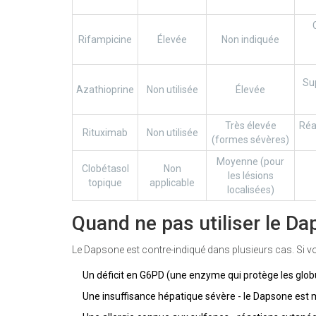
Rifampicine
Élevée
Non indiquée
Sup
Azathioprine
Non utilisée
Élevée
Très élevée
Réa
Rituximab
Non utilisée
(formes sévères)
Moyenne (pour
Clobétasol
Non
les lésions
topique
applicable
localisées)
Quand ne pas utiliser le Da
Le Dapsone est contre-indiqué dans plusieurs cas. Si v
Un déficit en G6PD (une enzyme qui protège les globu
Une insuffisance hépatique sévère - le Dapsone est m