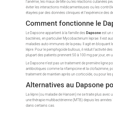
l’anémie, les maux de tête ou les réactions cutanées pe
éviter les interactions médicamenteuses ou les contrôle
étayées par des données cliniques et l’expérience des 
Comment fonctionne le Da
Le Dapsone appartient à la famille des
Dapsone
est
un 
bactéries, en particulier Mycobacterium leprae
. Il est 
maladies auto-immunes de la peau.
Il agit en bloquant
lèpre. Pour le pemphigoïde bullous, il réduit l’activité d
plupart des patients prennent 50 à 100 mg par jour, en u
Le Dapsone n’est pas un traitement de première ligne pou
antibiotiques comme la rifampicine et la clofazimine, po
traitement de maintien après un corticoïde, ou pour les p
Alternatives au Dapsone pou
La lèpre (ou maladie de Hansen) ne se traite plus ave
une thérapie multibactérienne (MTB) depuis les années 1
dans certains cas.