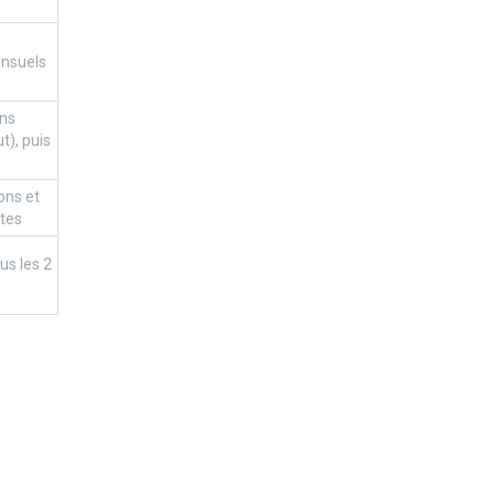
nsuels
ns
), puis
ons et
tes
us les 2