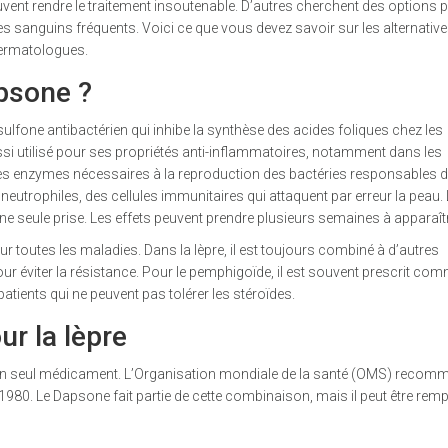
uvent rendre le traitement insoutenable. D’autres cherchent des options 
s sanguins fréquents. Voici ce que vous devez savoir sur les alternatives
dermatologues.
psone ?
sulfone antibactérien qui inhibe la synthèse des acides foliques chez les
aussi utilisé pour ses propriétés anti-inflammatoires, notamment dans les
 les enzymes nécessaires à la reproduction des bactéries responsables d
es neutrophiles, des cellules immunitaires qui attaquent par erreur la peau.
ne seule prise. Les effets peuvent prendre plusieurs semaines à apparaît
r toutes les maladies. Dans la lèpre, il est toujours combiné à d’autres
ur éviter la résistance. Pour le pemphigoïde, il est souvent prescrit co
atients qui ne peuvent pas tolérer les stéroïdes.
r la lèpre
c un seul médicament. L’Organisation mondiale de la santé (OMS) reco
980. Le Dapsone fait partie de cette combinaison, mais il peut être rem