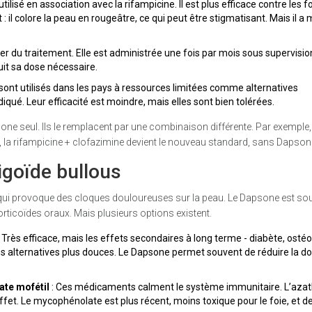
ilisé en association avec la rifampicine. Il est plus efficace contre les 
t : il colore la peau en rougeâtre, ce qui peut être stigmatisant. Mais il a
lier du traitement. Elle est administrée une fois par mois sous supervisio
it sa dose nécessaire.
 sont utilisés dans les pays à ressources limitées comme alternatives
qué. Leur efficacité est moindre, mais elles sont bien tolérées.
one seul. Ils le remplacent par une combinaison différente. Par exemple
, la rifampicine + clofazimine devient le nouveau standard, sans Dapson
igoïde bullous
ui provoque des cloques douloureuses sur la peau. Le Dapsone est so
orticoïdes oraux. Mais plusieurs options existent.
. Très efficace, mais les effets secondaires à long terme - diabète, osté
es alternatives plus douces. Le Dapsone permet souvent de réduire la d
te mofétil
: Ces médicaments calment le système immunitaire. L’azat
et. Le mycophénolate est plus récent, moins toxique pour le foie, et de