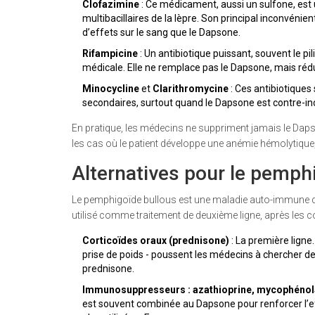
Clofazimine
: Ce médicament, aussi un sulfone, est ut
multibacillaires de la lèpre. Son principal inconvénien
d’effets sur le sang que le Dapsone.
Rifampicine
: Un antibiotique puissant, souvent le pi
médicale. Elle ne remplace pas le Dapsone, mais rédu
Minocycline
et
Clarithromycine
: Ces antibiotiques
secondaires, surtout quand le Dapsone est contre-indi
En pratique, les médecins ne suppriment jamais le Daps
les cas où le patient développe une anémie hémolytique
Alternatives pour le pemph
Le pemphigoïde bullous est une maladie auto-immune q
utilisé comme traitement de deuxième ligne, après les c
Corticoïdes oraux (prednisone)
: La première ligne
prise de poids - poussent les médecins à chercher d
prednisone.
Immunosuppresseurs : azathioprine, mycophénola
est souvent combinée au Dapsone pour renforcer l’eff