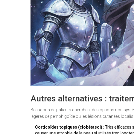
Autres alternatives : trait
Beaucoup de patients cherchent des options non systém
légères de pemphigoïde ou les lésions cutanées localis
Corticoïdes topiques (clobétasol)
: Très efficaces
causer une atrophie de la peau si utilisés trop longt