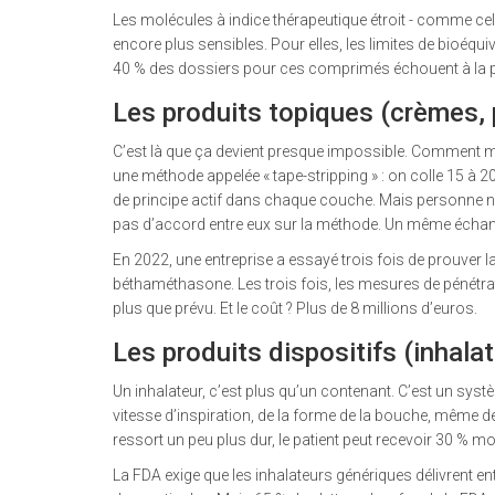
Les molécules à indice thérapeutique étroit - comme celle
encore plus sensibles. Pour elles, les limites de bioéqui
40 % des dossiers pour ces comprimés échouent à la 
Les produits topiques (crèmes,
C’est là que ça devient presque impossible. Comment me
une méthode appelée « tape-stripping » : on colle 15 à 20
de principe actif dans chaque couche. Mais personne ne s
pas d’accord entre eux sur la méthode. Un même échantil
En 2022, une entreprise a essayé trois fois de prouver 
béthaméthasone. Les trois fois, les mesures de pénétrati
plus que prévu. Et le coût ? Plus de 8 millions d’euros.
Les produits dispositifs (inhalat
Un inhalateur, c’est plus qu’un contenant. C’est un syst
vitesse d’inspiration, de la forme de la bouche, même de
ressort un peu plus dur, le patient peut recevoir 30 % 
La FDA exige que les inhalateurs génériques délivrent ent