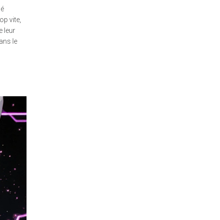
mé
op vite,
e leur
ans le