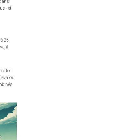
 dans
e - et
 à 25
ivent
nt les
 Teva ou
ombinés