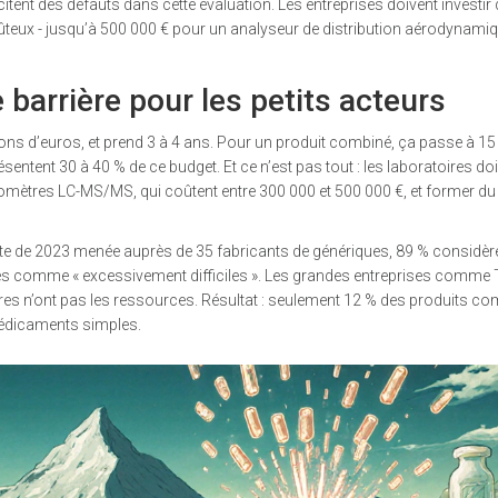
citent des défauts dans cette évaluation. Les entreprises doivent investir
teux - jusqu’à 500 000 € pour un analyseur de distribution aérodynamiqu
e barrière pour les petits acteurs
ions d’euros, et prend 3 à 4 ans. Pour un produit combiné, ça passe à 15
ésentent 30 à 40 % de ce budget. Et ce n’est pas tout : les laboratoires do
mètres LC-MS/MS, qui coûtent entre 300 000 et 500 000 €, et former du
uête de 2023 menée auprès de 35 fabricants de génériques, 89 % considère
és comme « excessivement difficiles ». Les grandes entreprises comme
tures n’ont pas les ressources. Résultat : seulement 12 % des produits c
médicaments simples.