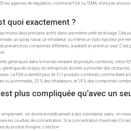
. Et les agences de régulation, comme la FDA ou l’EMA, n’ont pas encore 
st quoi exactement ?
au moins deux principes actifs dans une même unité de dosage. Cela pe
de, un spray nasal, un inhalateur, ou même un stylo injecteur pré-rem
u de prendre trois comprimés différents, le patient en prend un seul. C’est 
ver.
ents génériques dans le monde venaient de produits combinés, selon IQV
u générique de ce type, les entreprises doivent surmonter des obstacles
mples. La FDA a identifié plus de 312 produits combinés comme étant à 
èmes ou pommades, 22 % des inhalateurs, et 19 % des comprimés combi
 est plus compliquée qu’avec un seu
re simplement : on donne le médicament à des volontaires sains, on mesu
pare les courbes de concentration. Si la concentration maximale (Cmax)
es du produit d’origine, c’est bon.