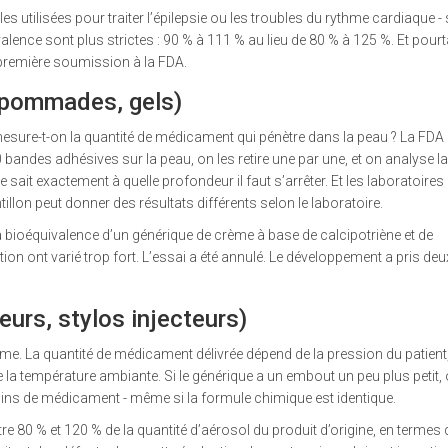
s utilisées pour traiter l’épilepsie ou les troubles du rythme cardiaque -
valence sont plus strictes : 90 % à 111 % au lieu de 80 % à 125 %. Et pourt
première soumission à la FDA.
 pommades, gels)
sure-t-on la quantité de médicament qui pénètre dans la peau ? La FDA 
 bandes adhésives sur la peau, on les retire une par une, et on analyse la
ait exactement à quelle profondeur il faut s’arrêter. Et les laboratoires
lon peut donner des résultats différents selon le laboratoire.
la bioéquivalence d’un générique de crème à base de calcipotriène et de
on ont varié trop fort. L’essai a été annulé. Le développement a pris de
eurs, stylos injecteurs)
ème. La quantité de médicament délivrée dépend de la pression du patient,
 la température ambiante. Si le générique a un embout un peu plus petit,
moins de médicament - même si la formule chimique est identique.
re 80 % et 120 % de la quantité d’aérosol du produit d’origine, en termes d