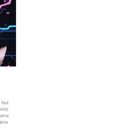
 faut
ents.
sième
même