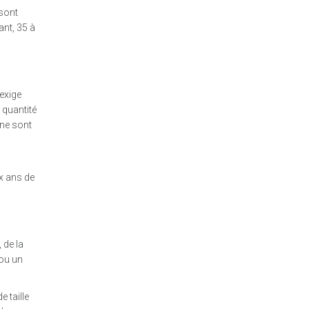
 sont
ant, 35 à
exige
 quantité
 ne sont
ux ans de
 de la
 ou un
e taille