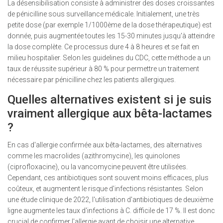
La désensibilisation consiste à administrer des doses croissantes
de pénicilline sous surveillance médicale. Initialement, une très
petite dose (par exemple 1/1000ème de la dose thérapeutique) est
donnée, puis augmentée toutes les 15-30 minutes jusqu'à atteindre
la dose complète. Ce processus dure 4 à 8 heures et se fait en
milieu hospitalier. Selon les guidelines du CDC, cette méthode a un
taux de réussite supérieur à 80 % pour permettre un traitement
nécessaire par pénicilline chez les patients allergiques.
Quelles alternatives existent si je suis
vraiment allergique aux bêta-lactames
?
En cas d'allergie confirmée aux bêta-lactames, des alternatives
comme les macrolides (azithromycine), les quinolones
(ciprofloxacine), ou la vancomycine peuvent être utilisées.
Cependant, ces antibiotiques sont souvent moins efficaces, plus
coûteux, et augmentent le risque d'infections résistantes. Selon
une étude clinique de 2022, l'utilisation d'antibiotiques de deuxième
ligne augmente les taux d'infections à
C. difficile
de 17 %. Il est donc
crucial de confirmer l'allergie avant de choisir une alternative.