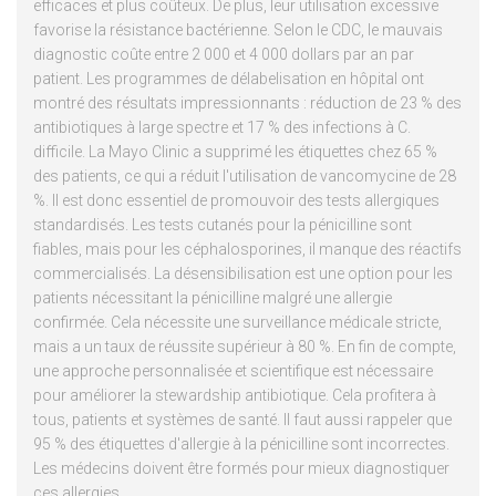
efficaces et plus coûteux. De plus, leur utilisation excessive
favorise la résistance bactérienne. Selon le CDC, le mauvais
diagnostic coûte entre 2 000 et 4 000 dollars par an par
patient. Les programmes de délabelisation en hôpital ont
montré des résultats impressionnants : réduction de 23 % des
antibiotiques à large spectre et 17 % des infections à C.
difficile. La Mayo Clinic a supprimé les étiquettes chez 65 %
des patients, ce qui a réduit l'utilisation de vancomycine de 28
%. Il est donc essentiel de promouvoir des tests allergiques
standardisés. Les tests cutanés pour la pénicilline sont
fiables, mais pour les céphalosporines, il manque des réactifs
commercialisés. La désensibilisation est une option pour les
patients nécessitant la pénicilline malgré une allergie
confirmée. Cela nécessite une surveillance médicale stricte,
mais a un taux de réussite supérieur à 80 %. En fin de compte,
une approche personnalisée et scientifique est nécessaire
pour améliorer la stewardship antibiotique. Cela profitera à
tous, patients et systèmes de santé. Il faut aussi rappeler que
95 % des étiquettes d'allergie à la pénicilline sont incorrectes.
Les médecins doivent être formés pour mieux diagnostiquer
ces allergies.