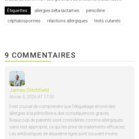
Étiquettes:
allergies bêta-lactames
pénicilline
céphalosporines
réactions allergiques
tests cutanés
9 COMMENTAIRES
James Ditchfield
février 5, 2026 AT 17:50
Il est crucial de comprendre que l'étiquetage erroné des
allergies à la pénicilline a des conséquences graves.
Beaucoup de patients sont considérés comme allergiques
sans test approprié, ce qui les prive de traitements efficaces.
Les antibiotiques de deuxième ligne sont souvent moins