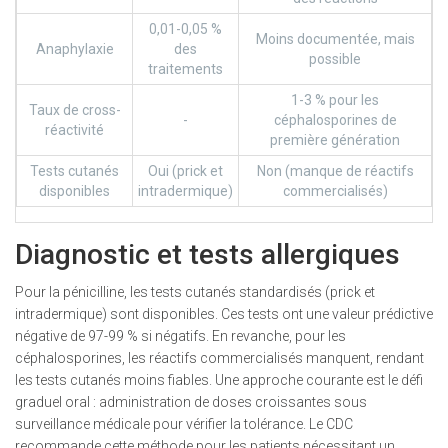
0,01-0,05 %
Moins documentée, mais
Anaphylaxie
des
possible
traitements
1-3 % pour les
Taux de cross-
-
céphalosporines de
réactivité
première génération
Tests cutanés
Oui (prick et
Non (manque de réactifs
disponibles
intradermique)
commercialisés)
Diagnostic et tests allergiques
Pour la
pénicilline
, les tests cutanés standardisés (prick et
intradermique) sont disponibles. Ces tests ont une valeur prédictive
négative de 97-99 % si négatifs. En revanche, pour les
céphalosporines
, les réactifs commercialisés manquent, rendant
les tests cutanés moins fiables. Une approche courante est le défi
graduel oral : administration de doses croissantes sous
surveillance médicale pour vérifier la tolérance. Le
CDC
recommande cette méthode pour les patients nécessitant un