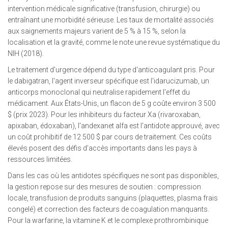
intervention médicale significative (transfusion, chirurgie) ou
entraînant une morbidité sérieuse. Les taux de mortalité associés
aux saignements majeurs varient de 5 % à 15 %, selon la
localisation et la gravité, comme le note une revue systématique du
NIH (2018).
Le traitement d'urgence dépend du type d'anticoagulant pris. Pour
le dabigatran, l'agent inverseur spécifique est l'idarucizumab, un
anticorps monoclonal qui neutralise rapidement l'effet du
médicament. Aux États-Unis, un flacon de 5 g coûte environ 3 500
$ (prix 2023). Pour les inhibiteurs du facteur Xa (rivaroxaban,
apixaban, édoxaban), l'andexanet alfa est l'antidote approuvé, avec
un coût prohibitif de 12 500 $ par cours de traitement. Ces coûts
élevés posent des défis d'accès importants dans les pays à
ressources limitées.
Dans les cas où les antidotes spécifiques ne sont pas disponibles,
la gestion repose sur des mesures de soutien : compression
locale, transfusion de produits sanguins (plaquettes, plasma frais
congelé) et correction des facteurs de coagulation manquants.
Pour la warfarine, la vitamine K et le complexe prothrombinique