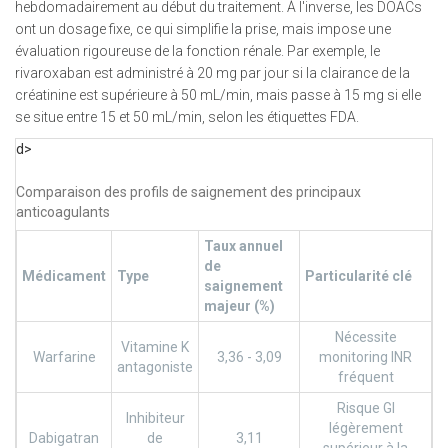
hebdomadairement au début du traitement. À l'inverse, les DOACs
ont un dosage fixe, ce qui simplifie la prise, mais impose une
évaluation rigoureuse de la fonction rénale. Par exemple, le
rivaroxaban est administré à 20 mg par jour si la clairance de la
créatinine est supérieure à 50 mL/min, mais passe à 15 mg si elle
se situe entre 15 et 50 mL/min, selon les étiquettes FDA.
d>
Comparaison des profils de saignement des principaux
anticoagulants
Taux annuel
de
Médicament
Type
Particularité clé
saignement
majeur (%)
Nécessite
Vitamine K
Warfarine
3,36 - 3,09
monitoring INR
antagoniste
fréquent
Risque GI
Inhibiteur
légèrement
Dabigatran
de
3,11