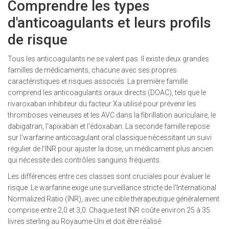
Comprendre les types
d'anticoagulants et leurs profils
de risque
Tous les anticoagulants ne se valent pas. Il existe deux grandes
familles de médicaments, chacune avec ses propres
caractéristiques et risques associés. La première famille
comprend les anticoagulants oraux directs (DOAC), tels que le
rivaroxaban
inhibiteur du facteur Xa utilisé pour prévenir les
thromboses veineuses et les AVC dans la fibrillation auriculaire
, le
dabigatran, l'apixaban et l'édoxaban. La seconde famille repose
sur l'
warfarine
anticoagulant oral classique nécessitant un suivi
régulier de l'INR pour ajuster la dose
, un médicament plus ancien
qui nécessite des contrôles sanguins fréquents.
Les différences entre ces classes sont cruciales pour évaluer le
risque. Le warfarine exige une surveillance stricte de l'International
Normalized Ratio (INR), avec une cible thérapeutique généralement
comprise entre 2,0 et 3,0. Chaque test INR coûte environ 25 à 35
livres sterling au Royaume-Uni et doit être réalisé