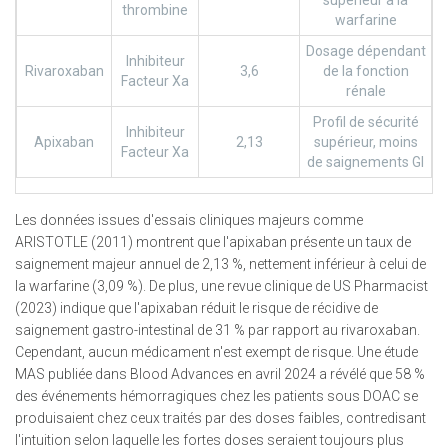
supérieur à la
thrombine
warfarine
Dosage dépendant
Inhibiteur
Rivaroxaban
3,6
de la fonction
Facteur Xa
rénale
Profil de sécurité
Inhibiteur
Apixaban
2,13
supérieur, moins
Facteur Xa
de saignements GI
Les données issues d'essais cliniques majeurs comme
ARISTOTLE (2011) montrent que l'apixaban présente un taux de
saignement majeur annuel de 2,13 %, nettement inférieur à celui de
la warfarine (3,09 %). De plus, une revue clinique de US Pharmacist
(2023) indique que l'apixaban réduit le risque de récidive de
saignement gastro-intestinal de 31 % par rapport au rivaroxaban.
Cependant, aucun médicament n'est exempt de risque. Une étude
MAS publiée dans Blood Advances en avril 2024 a révélé que 58 %
des événements hémorragiques chez les patients sous DOAC se
produisaient chez ceux traités par des doses faibles, contredisant
l'intuition selon laquelle les fortes doses seraient toujours plus