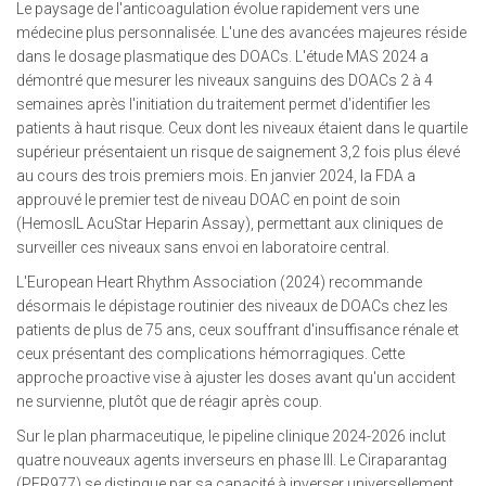
Le paysage de l'anticoagulation évolue rapidement vers une
médecine plus personnalisée. L'une des avancées majeures réside
dans le dosage plasmatique des DOACs. L'étude MAS 2024 a
démontré que mesurer les niveaux sanguins des DOACs 2 à 4
semaines après l'initiation du traitement permet d'identifier les
patients à haut risque. Ceux dont les niveaux étaient dans le quartile
supérieur présentaient un risque de saignement 3,2 fois plus élevé
au cours des trois premiers mois. En janvier 2024, la FDA a
approuvé le premier test de niveau DOAC en point de soin
(HemosIL AcuStar Heparin Assay), permettant aux cliniques de
surveiller ces niveaux sans envoi en laboratoire central.
L'European Heart Rhythm Association (2024) recommande
désormais le dépistage routinier des niveaux de DOACs chez les
patients de plus de 75 ans, ceux souffrant d'insuffisance rénale et
ceux présentant des complications hémorragiques. Cette
approche proactive vise à ajuster les doses avant qu'un accident
ne survienne, plutôt que de réagir après coup.
Sur le plan pharmaceutique, le pipeline clinique 2024-2026 inclut
quatre nouveaux agents inverseurs en phase III. Le Ciraparantag
(PER977) se distingue par sa capacité à inverser universellement