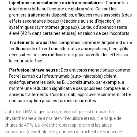
Injections sous-cutanées ou intramusculaires :
Comme les
interférons bêta ou l'acétate de glatiramère. Ce sont les
premiers traitements disponibles, efficaces mais associés à des
effets secondaires locaux (réactions au site d'injection) et
systémiques (symptômes grippaux). Le taux d'abandon reste
élevé (42 % dans certaines études) en raison de ces inconforts.
Traitements oraux :
Des comprimés comme le fingolimod ou le
teriflunomide offrent une alternative aux injections, bien qu'ils
nécessitent un suivi médical strict pour surveiller les effets sur
le cœur ou le foie.
Perfusion intraveineuse :
Des anticorps monoclonaux comme
l'ocrelizumab ou l'ofatumumab (auto-injectable) ciblent
spécifiquement les cellules B. L'ocrelizumab, par exemple, a
montré une réduction significative des poussées comparé aux
anciens traitements. L'ublituximab, approuvé récemment, offre
une autre option pour les formes récurrentes.
Outre les TMM, la gestion symptomatique est cruciale. La
physiothérapie aide à maintenir l'équilibre et réduit le risque de
chutes de 47 %. La kinésithérapie respiratoire et les aides
techniques (déambulateurs, cannes) permettent de conserver