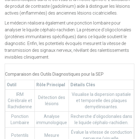
de produit de contraste (gadolinium) aide à distinguer les lésions
actives (enflammées) des anciennes lésions cicatricielles.
Le médecin réalisera également une ponction lombaire pour
analyser le liquide céphalo-rachidien. La présence d'oligoclonales
(protéines immunitaires spécifiques) dans ce liquide soutient le
diagnostic. Enfin, les potentiels évoqués mesurent la vitesse de
transmission des signaux nerveux, révélant des ralentissements
invisibles cliniquement.
Comparaison des Outils Diagnostiques pour la SEP
Outil
Rôle Principal
Détails Clés
IRM
Visualise la dispersion spatiale
Détection des
Cérébrale et
et temporelle des plaques
lésions
Rachidienne
demyélinisantes.
Ponction
Analyse
Recherche d'oligoclonales dans
Lombaire
immunologique
le liquide céphalo-rachidien.
Évalue la vitesse de conduction
Potentils
Mesure
nerveuse (visuelle,