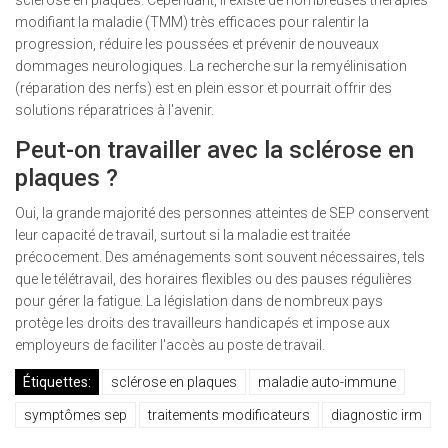
sclérose en plaques. Cependant, il existe de nombreuses thérapies
modifiant la maladie (TMM) très efficaces pour ralentir la
progression, réduire les poussées et prévenir de nouveaux
dommages neurologiques. La recherche sur la remyélinisation
(réparation des nerfs) est en plein essor et pourrait offrir des
solutions réparatrices à l'avenir.
Peut-on travailler avec la sclérose en
plaques ?
Oui, la grande majorité des personnes atteintes de SEP conservent
leur capacité de travail, surtout si la maladie est traitée
précocement. Des aménagements sont souvent nécessaires, tels
que le télétravail, des horaires flexibles ou des pauses régulières
pour gérer la fatigue. La législation dans de nombreux pays
protège les droits des travailleurs handicapés et impose aux
employeurs de faciliter l'accès au poste de travail.
Étiquettes:
sclérose en plaques
maladie auto-immune
symptômes sep
traitements modificateurs
diagnostic irm