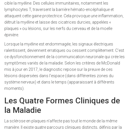
cible la myéline. Des cellules immunitaires, notamment les
lymphocytes T, traversent la barrière hémato-encéphalique et
attaquent cette gaine protectrice. Cela provoque une inflammation,
détruit la myéline et laisse des cicatrices durcies, appelées «
plaques » ou lésions, sur les nerfs du cerveau et de la moelle
épinière.
Lorsque la myéline est endommagée, les signaux électriques
ralentissent, deviennent erratiques ou cessent complètement. C'est
ce dysfonctionnement de la communication neuronale qui crée les
symptômes variés de la maladie. Selon les critères de McDonald
mis à jour en 2017, le diagnostic repose sur la preuve de ces
lésions dispersées dans l'espace (dans différentes zones du
système nerveux) et dans le temps (apparaissant à différents
moments).
Les Quatre Formes Cliniques de
la Maladie
La sclérose en plaques n'affecte pas tout le monde de la même
manière. Il existe quatre parcours cliniques distincts, définis par la