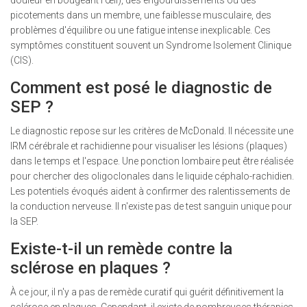
douleur en bougeant l'œil), des engourdissements ou des
picotements dans un membre, une faiblesse musculaire, des
problèmes d'équilibre ou une fatigue intense inexplicable. Ces
symptômes constituent souvent un Syndrome Isolement Clinique
(CIS).
Comment est posé le diagnostic de
SEP ?
Le diagnostic repose sur les critères de McDonald. Il nécessite une
IRM cérébrale et rachidienne pour visualiser les lésions (plaques)
dans le temps et l'espace. Une ponction lombaire peut être réalisée
pour chercher des oligoclonales dans le liquide céphalo-rachidien.
Les potentiels évoqués aident à confirmer des ralentissements de
la conduction nerveuse. Il n'existe pas de test sanguin unique pour
la SEP.
Existe-t-il un remède contre la
sclérose en plaques ?
À ce jour, il n'y a pas de remède curatif qui guérit définitivement la