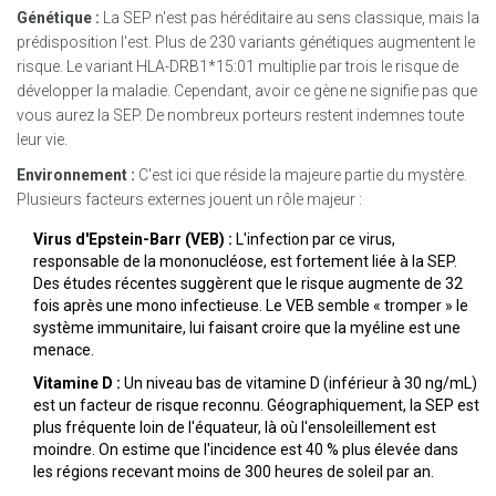
Génétique :
La SEP n'est pas héréditaire au sens classique, mais la
prédisposition l'est. Plus de 230 variants génétiques augmentent le
risque. Le variant HLA-DRB1*15:01 multiplie par trois le risque de
développer la maladie. Cependant, avoir ce gène ne signifie pas que
vous aurez la SEP. De nombreux porteurs restent indemnes toute
leur vie.
Environnement :
C'est ici que réside la majeure partie du mystère.
Plusieurs facteurs externes jouent un rôle majeur :
Virus d'Epstein-Barr (VEB) :
L'infection par ce virus,
responsable de la mononucléose, est fortement liée à la SEP.
Des études récentes suggèrent que le risque augmente de 32
fois après une mono infectieuse. Le VEB semble « tromper » le
système immunitaire, lui faisant croire que la myéline est une
menace.
Vitamine D :
Un niveau bas de vitamine D (inférieur à 30 ng/mL)
est un facteur de risque reconnu. Géographiquement, la SEP est
plus fréquente loin de l'équateur, là où l'ensoleillement est
moindre. On estime que l'incidence est 40 % plus élevée dans
les régions recevant moins de 300 heures de soleil par an.