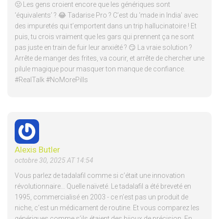
🤢 Les gens croient encore que les génériques sont
‘équivalents’ ? 😂 Tadarise Pro ? C’est du ‘made in India’ avec
des impuretés qui t’emportent dans un trip hallucinatoire ! Et
puis, tu crois vraiment que les gars qui prennent ça ne sont
pas juste en train de fuir leur anxiété ? 😏 La vraie solution ?
Arrête de manger des frites, va courir, et arrête de chercher une
pilule magique pour masquer ton manque de confiance.
#RealTalk #NoMorePills
Alexis Butler
octobre 30, 2025 AT 14:54
Vous parlez de tadalafil comme si c’était une innovation
révolutionnaire… Quelle naïveté. Le tadalafil a été breveté en
1995, commercialisé en 2003 - ce n’est pas un produit de
niche, c’est un médicament de routine. Et vous comparez les
génériques comme s’ils étaient des bijoux de précision. En