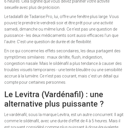
6 heures. Cela signifie que vous devez planifier votre activité
sexuelle avec plus de précision.
Le tadalafil de Tadarise Pro, lui, offre une fenêtre plus large. Vous
pouvez le prendre le vendredi soir et être prêt pour une activité
samedi, dimanche ou même lundi. Ce n’est pas une question de
puissance - les deux médicaments sont aussi efficaces l’un que
l’autre. C’est une question de durée et de flexibilité.
En ce qui concerne les effets secondaires, les deux partagent des
symptômes similaires : maux de tête, flush, indigestion,
congestion nasale. Mais le sildénafil a plus tendance à causer des
troubles visuels temporaires - une teinte bleuâtre ou une sensibilité
accrue à la lumière. Ce n’est pas courant, mais c’est un détail qui
compte pour certaines personnes.
Le Levitra (Vardénafil) : une
alternative plus puissante ?
Le vardénafil, sous la marque Levitra, est un autre concurrent. Il agit
comme le sildénafil, avec une durée d’effet de 4 à 5 heures. Mais il
est souvent considéré comme plus puissant à dose équivalente.