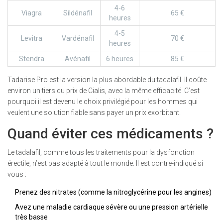
4-6
Viagra
Sildénafil
65 €
heures
4-5
Levitra
Vardénafil
70 €
heures
Stendra
Avénafil
6 heures
85 €
Tadarise Pro est la version la plus abordable du tadalafil. Il coûte
environ un tiers du prix de Cialis, avec la même efficacité. C’est
pourquoi il est devenu le choix privilégié pour les hommes qui
veulent une solution fiable sans payer un prix exorbitant.
Quand éviter ces médicaments ?
Le tadalafil, comme tous les traitements pour la dysfonction
érectile, n’est pas adapté à tout le monde. Il est contre-indiqué si
vous :
Prenez des nitrates (comme la nitroglycérine pour les angines)
Avez une maladie cardiaque sévère ou une pression artérielle
très basse