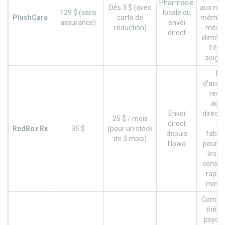
Pharmacie
Dès 3 $ (avec
aux mé
129 $ (sans
locale ou
PlushCare
carte de
mêmes 
assurance)
envoi
réduction)
mess
direct
illimité
l'éq
soign
Pa
d'assu
requ
ach
Envoi
direct
25 $ / mois
direct
au
RedBox Rx
35 $
(pour un stock
depuis
fabri
de 3 mois)
l'Iowa
pour r
les co
consul
rapid
min to
Combin
théra
psychia