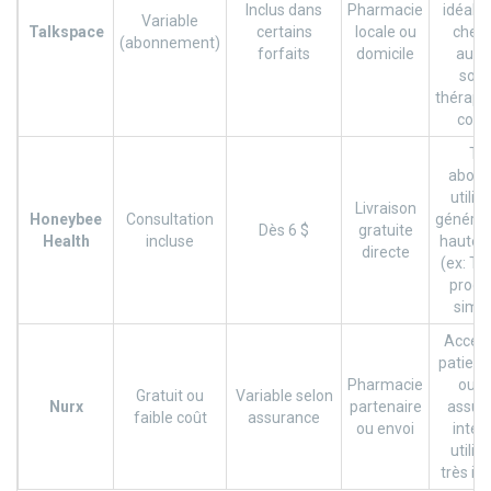
Inclus dans
Pharmacie
idéal s
Variable
Talkspace
certains
locale ou
cher
(abonnement)
forfaits
domicile
auss
sout
thérape
cont
Tr
abord
utilis
Livraison
Honeybee
Consultation
génériq
Dès 6 $
gratuite
Health
incluse
haute q
directe
(ex: Tor
proce
simpli
Accept
patient
Pharmacie
ou s
Gratuit ou
Variable selon
Nurx
partenaire
assur
faible coût
assurance
ou envoi
inter
utilis
très int