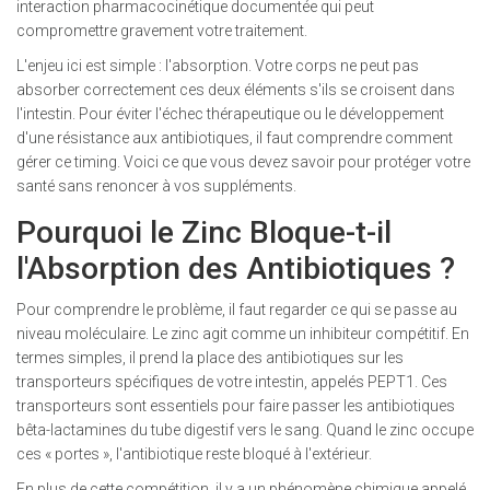
interaction pharmacocinétique documentée qui peut
compromettre gravement votre traitement.
L'enjeu ici est simple : l'absorption. Votre corps ne peut pas
absorber correctement ces deux éléments s'ils se croisent dans
l'intestin. Pour éviter l'échec thérapeutique ou le développement
d'une résistance aux antibiotiques, il faut comprendre comment
gérer ce timing. Voici ce que vous devez savoir pour protéger votre
santé sans renoncer à vos suppléments.
Pourquoi le Zinc Bloque-t-il
l'Absorption des Antibiotiques ?
Pour comprendre le problème, il faut regarder ce qui se passe au
niveau moléculaire. Le zinc agit comme un inhibiteur compétitif. En
termes simples, il prend la place des antibiotiques sur les
transporteurs spécifiques de votre intestin, appelés PEPT1. Ces
transporteurs sont essentiels pour faire passer les antibiotiques
bêta-lactamines du tube digestif vers le sang. Quand le zinc occupe
ces « portes », l'antibiotique reste bloqué à l'extérieur.
En plus de cette compétition, il y a un phénomène chimique appelé