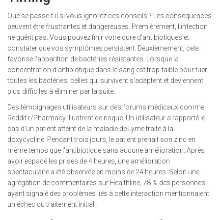
Que se passe-t-il si vous ignorez ces conseils ? Les conséquences
peuvent être frustrantes et dangereuses. Premièrement, l'infection
ne guérit pas. Vous pouvez finir votre cure d'antibiotiques et
constater que vos symptômes persistent. Deuxièmement, cela
favorise l'apparition de bactéries résistantes. Lorsque la
concentration d'antibiotique dans le sang est trop faible pour tuer
toutes les bactéries, celles qui survivent s'adaptent et deviennent
plus difficiles à éliminer par la suite.
Des témoignages utilisateurs sur des forums médicaux comme
Reddit r/Pharmacy illustrent ce risque. Un utilisateur a rapporté le
cas d'un patient atteint de la maladie de Lyme traité à la
doxycycline. Pendant trois jours, le patient prenait son zinc en
même temps que l'antibiotique sans aucune amélioration. Après
avoir espacé les prises de 4 heures, une amélioration
spectaculaire a été observée en moins de 24 heures. Selon une
agrégation de commentaires sur Healthline, 78 % des personnes
ayant signalé des problèmes liés à cette interaction mentionnaient
un échec du traitement initial.