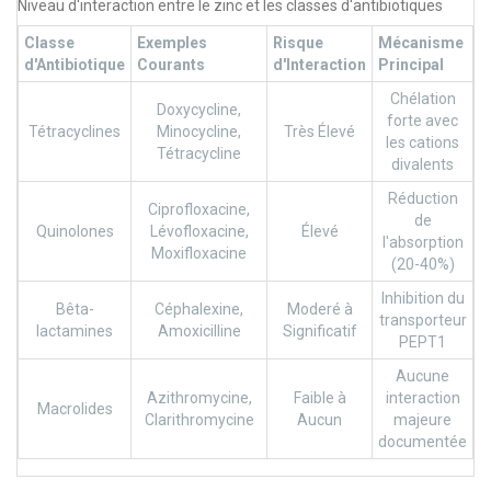
Niveau d'interaction entre le zinc et les classes d'antibiotiques
Classe
Exemples
Risque
Mécanisme
d'Antibiotique
Courants
d'Interaction
Principal
Chélation
Doxycycline,
forte avec
Tétracyclines
Minocycline,
Très Élevé
les cations
Tétracycline
divalents
Réduction
Ciprofloxacine,
de
Quinolones
Lévofloxacine,
Élevé
l'absorption
Moxifloxacine
(20-40%)
Inhibition du
Bêta-
Céphalexine,
Moderé à
transporteur
lactamines
Amoxicilline
Significatif
PEPT1
Aucune
Azithromycine,
Faible à
interaction
Macrolides
Clarithromycine
Aucun
majeure
documentée