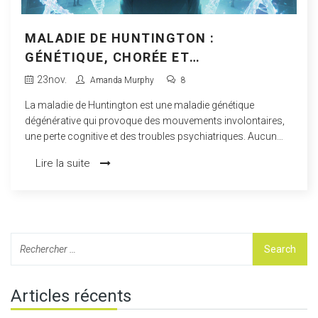
MALADIE DE HUNTINGTON :
GÉNÉTIQUE, CHORÉE ET
PLANIFICATION DES SOINS
23
nov.
Amanda Murphy
8
La maladie de Huntington est une maladie génétique
dégénérative qui provoque des mouvements involontaires,
une perte cognitive et des troubles psychiatriques. Aucun
traitement ne la guérit, mais une planification des soins
Lire la suite
précoce peut améliorer la qualité de vie et prolonger la survie.
Articles récents