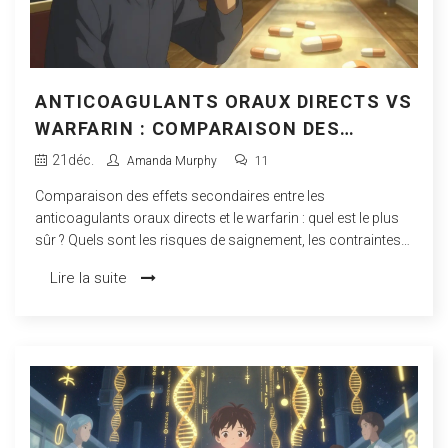
ANTICOAGULANTS ORAUX DIRECTS VS
WARFARIN : COMPARAISON DES
EFFETS SECONDAIRES
21
déc.
Amanda Murphy
11
Comparaison des effets secondaires entre les
anticoagulants oraux directs et le warfarin : quel est le plus
sûr ? Quels sont les risques de saignement, les contraintes
quotidiennes et les cas où le warfarin reste indispensable ?
Lire la suite