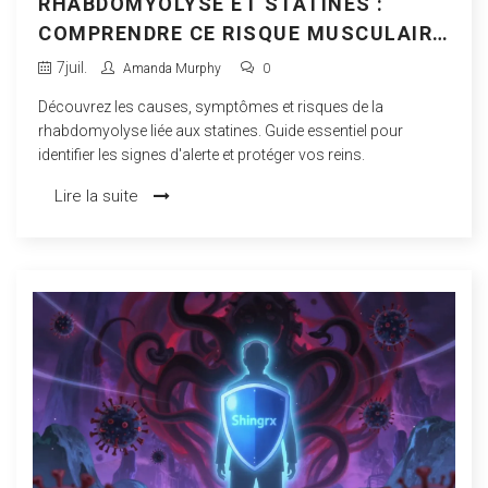
RHABDOMYOLYSE ET STATINES :
COMPRENDRE CE RISQUE MUSCULAIRE
RARE MAIS GRAVE
7
juil.
Amanda Murphy
0
Découvrez les causes, symptômes et risques de la
rhabdomyolyse liée aux statines. Guide essentiel pour
identifier les signes d'alerte et protéger vos reins.
Lire la suite