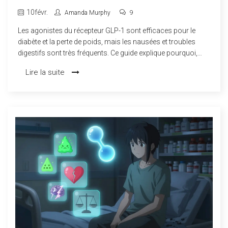
GASTRO-INTESTINAUX
10
févr.
Amanda Murphy
9
Les agonistes du récepteur GLP-1 sont efficaces pour le
diabète et la perte de poids, mais les nausées et troubles
digestifs sont très fréquents. Ce guide explique pourquoi,
comment les gérer et quand consulter.
Lire la suite