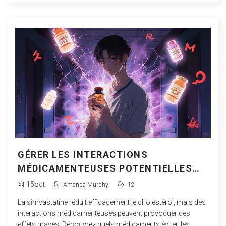
GÉRER LES INTERACTIONS
MÉDICAMENTEUSES POTENTIELLES
AVEC LA SIMVASTATINE
15
oct.
Amanda Murphy
12
La simvastatine réduit efficacement le cholestérol, mais des
interactions médicamenteuses peuvent provoquer des
effets graves. Découvrez quels médicaments éviter, les