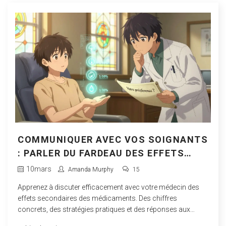
COMMUNIQUER AVEC VOS SOIGNANTS
: PARLER DU FARDEAU DES EFFETS
SECONDAIRES
10
mars
Amanda Murphy
15
Apprenez à discuter efficacement avec votre médecin des
effets secondaires des médicaments. Des chiffres
concrets, des stratégies pratiques et des réponses aux
questions courantes pour mieux gérer votre traitement.