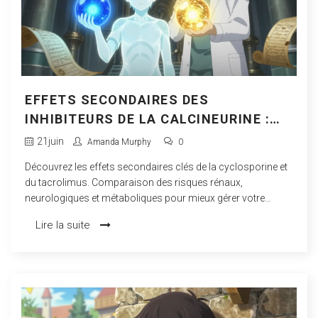
EFFETS SECONDAIRES DES
INHIBITEURS DE LA CALCINEURINE :
CYCLOSPORINE ET TACROLIMUS
21
juin
Amanda Murphy
0
Découvrez les effets secondaires clés de la cyclosporine et
du tacrolimus. Comparaison des risques rénaux,
neurologiques et métaboliques pour mieux gérer votre
traitement immunosuppresseur.
Lire la suite