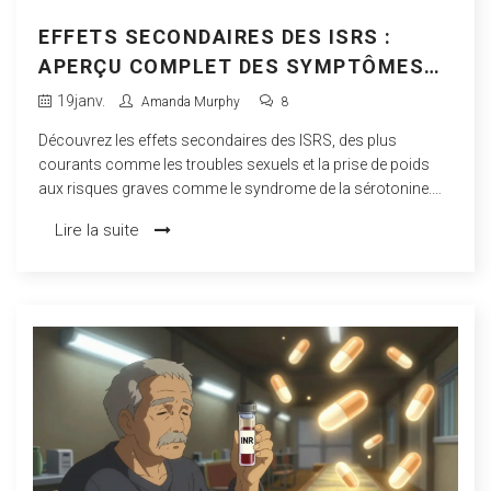
EFFETS SECONDAIRES DES ISRS :
APERÇU COMPLET DES SYMPTÔMES
LÉGERS AUX GRAVES
19
janv.
Amanda Murphy
8
Découvrez les effets secondaires des ISRS, des plus
courants comme les troubles sexuels et la prise de poids
aux risques graves comme le syndrome de la sérotonine.
Guide complet basé sur les dernières données médicales et
Lire la suite
les expériences réelles des patients.