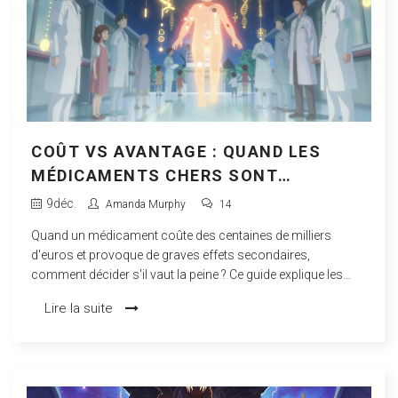
COÛT VS AVANTAGE : QUAND LES
MÉDICAMENTS CHERS SONT
JUSTIFIÉS MALGRÉ LEURS EFFETS
9
déc.
Amanda Murphy
14
SECONDAIRES
Quand un médicament coûte des centaines de milliers
d'euros et provoque de graves effets secondaires,
comment décider s'il vaut la peine ? Ce guide explique les
situations réelles où ces traitements coûteux sauvent des
Lire la suite
vies, malgré les prix et les risques.