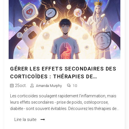
GÉRER LES EFFETS SECONDAIRES DES
CORTICOÏDES : THÉRAPIES DE
SOUTIEN ESSENTIELLES
25
oct.
Amanda Murphy
10
Les corticoïdes soulagent rapidement l'inflammation, mais
leurs effets secondaires - prise de poids, ostéoporose,
diabète - sont souvent évitables. Découvrez les thérapies de
soutien validées par la science pour les prévenir.
Lire la suite