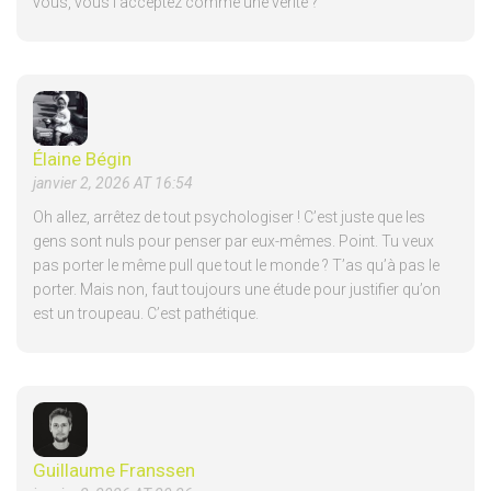
vous, vous l’acceptez comme une vérité ?
Élaine Bégin
janvier 2, 2026 AT 16:54
Oh allez, arrêtez de tout psychologiser ! C’est juste que les
gens sont nuls pour penser par eux-mêmes. Point. Tu veux
pas porter le même pull que tout le monde ? T’as qu’à pas le
porter. Mais non, faut toujours une étude pour justifier qu’on
est un troupeau. C’est pathétique.
Guillaume Franssen