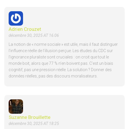
Adrien Crouzet
décembre 30, 2025 AT 16:06
La notion de « norme sociale » est utile, mais il faut distinguer
l’influence réelle de l’illusion perçue. Les études du CDC sur
l’ignorance pluraliste sont cruciales : on croit que tout le
monde boit, alors que 77 % n’en boivent pas. C’est un biais
cognitif, pas une pression réelle. La solution ? Donner des
données réelles, pas des discours moralisateurs.
Suzanne Brouillette
décembre 30, 2025 AT 18:25