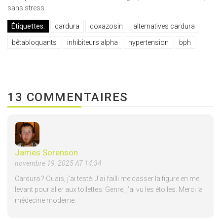
sans stress.
Étiquettes:
cardura
doxazosin
alternatives cardura
bêtabloquants
inhibiteurs alpha
hypertension
bph
13 COMMENTAIRES
James Sorenson
novembre 19, 2025 AT 14:34
Cardura ? Ouais, j’ai testé. J’ai failli me casser la figure en me
levant pour aller aux toilettes. Genre, j’ai vu les étoiles. Merci la
médecine moderne.