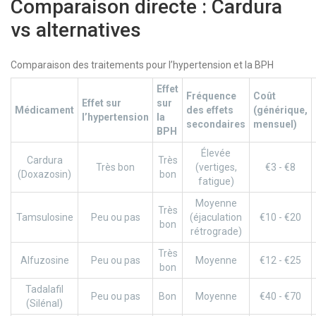
Comparaison directe : Cardura
vs alternatives
Comparaison des traitements pour l’hypertension et la BPH
Effet
Fréquence
Coût
Effet sur
sur
Médicament
des effets
(générique,
l’hypertension
la
secondaires
mensuel)
BPH
Élevée
Cardura
Très
Très bon
(vertiges,
€3 - €8
(Doxazosin)
bon
fatigue)
Moyenne
Très
Tamsulosine
Peu ou pas
(éjaculation
€10 - €20
bon
rétrograde)
Très
Alfuzosine
Peu ou pas
Moyenne
€12 - €25
bon
Tadalafil
Peu ou pas
Bon
Moyenne
€40 - €70
(Silénal)