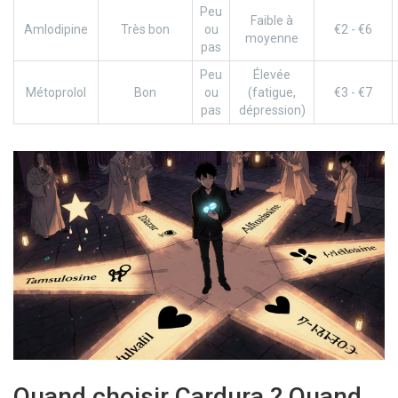
Peu
Faible à
Amlodipine
Très bon
ou
€2 - €6
moyenne
pas
Peu
Élevée
Métoprolol
Bon
ou
(fatigue,
€3 - €7
pas
dépression)
Quand choisir Cardura ? Quand