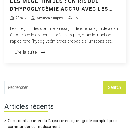
LES MÉGLITINIDES : UN RISQUE
D'HYPOGLYCÉMIE ACCRU AVEC LES
REPAS IRRÉGULIERS
20
nov.
Amanda Murphy
15
Les méglitinides comme le repaglinide et le nateglinide aident
à contrôler la glycémie après les repas, mais leur action
rapide rend l’hypoglycémie très probable si un repas est
sauté. Ce risque est accru chez les personnes âgées et les
Lire la suite
patients rénaux.
Articles récents
Comment acheter du Dapsone en ligne : guide complet pour
commander ce médicament