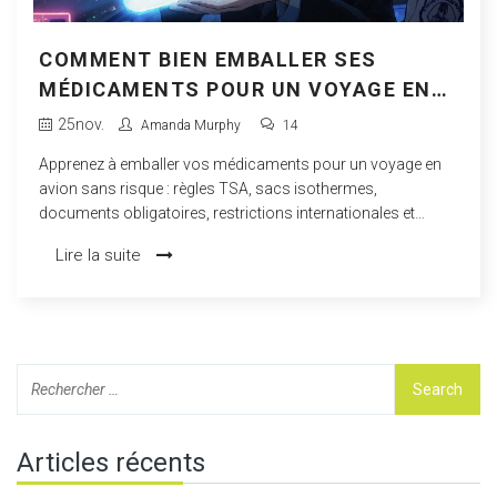
COMMENT BIEN EMBALLER SES
MÉDICAMENTS POUR UN VOYAGE EN
AVION : MEILLEURES PRATIQUES POUR
25
nov.
Amanda Murphy
14
LA SÉCURITÉ
Apprenez à emballer vos médicaments pour un voyage en
avion sans risque : règles TSA, sacs isothermes,
documents obligatoires, restrictions internationales et
astuces pour éviter les retards à la sécurité.
Lire la suite
Articles récents