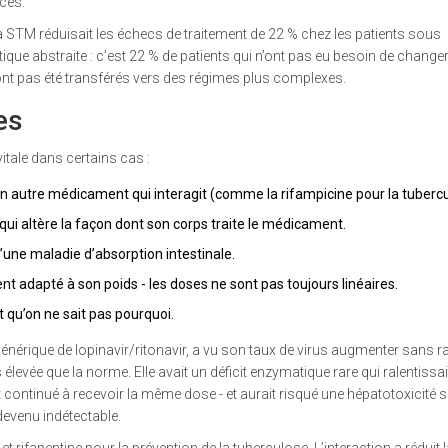
ces.
 STM réduisait les échecs de traitement de 22 % chez les patients sous
ique abstraite : c’est 22 % de patients qui n’ont pas eu besoin de change
’ont pas été transférés vers des régimes plus complexes.
es
vitale dans certains cas :
n autre médicament qui interagit (comme la rifampicine pour la tubercu
qui altère la façon dont son corps traite le médicament.
une maladie d’absorption intestinale.
t adapté à son poids - les doses ne sont pas toujours linéaires.
 qu’on ne sait pas pourquoi.
énérique de lopinavir/ritonavir, a vu son taux de virus augmenter sans r
evée que la norme. Elle avait un déficit enzymatique rare qui ralentissait
continué à recevoir la même dose - et aurait risqué une hépatotoxicité s
devenu indétectable.
rifapentine pour la prévention de la tuberculose. L’interaction a réduit l