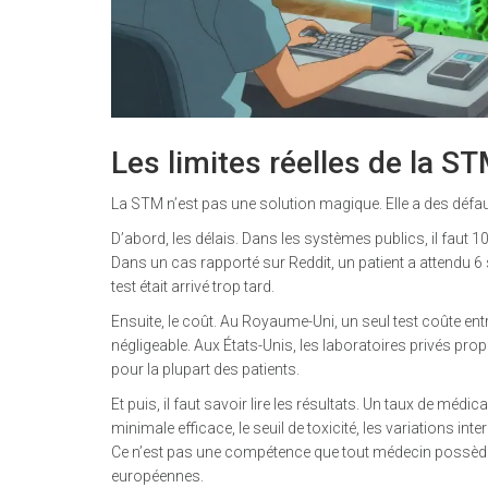
Les limites réelles de la S
La STM n’est pas une solution magique. Elle a des défa
D’abord, les délais. Dans les systèmes publics, il faut 10
Dans un cas rapporté sur Reddit, un patient a attendu 6
test était arrivé trop tard.
Ensuite, le coût. Au Royaume-Uni, un seul test coûte ent
négligeable. Aux États-Unis, les laboratoires privés pro
pour la plupart des patients.
Et puis, il faut savoir lire les résultats. Un taux de médi
minimale efficace, le seuil de toxicité, les variations i
Ce n’est pas une compétence que tout médecin possède. I
européennes.