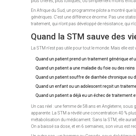
plus chères, plus toxiques, ou simplement moins effica
En Afrique du Sud, un programme pilote a montré que la
génériques. C’est une différence énorme. Pas une statist
traitement, qui n’ont pas développé de résistance, qui n
Quand la STM sauve des vi
La STM n’est pas utile pour tout le monde. Mais elle est 
Quand un patient prend un traitement générique
et
u
Quand un patient a une maladie du foie ou des reins 
Quand un patient souffre de diarrhée chronique ou d’
Quand un enfant ou un adolescent reçoit un traitemen
Quand un patient a déjà eu un échec de traitement et
Un cas réel : une femme de 58 ans en Angleterre, sous g
apparente. La STM a révélé une concentration 40 % plus él
métabolisation du médicament. Sans la STM, elle aurait 
On a baissé sa dose, et en 6 semaines, son virus est re
Un autre cas : un homme au Canada, sous dolutégravir et 