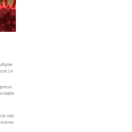
tiplier.
oué. Le
dépense
bordable
out cela.
rectives