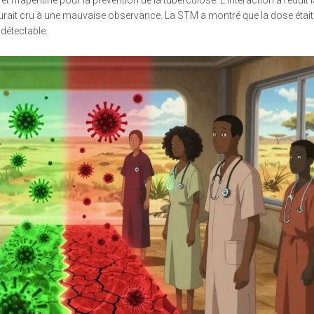
urait cru à une mauvaise observance. La STM a montré que la dose était
ndétectable.