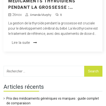
MÉDICAMENTS THYROÏDIENS
PENDANT LA GROSSESSE :
AJUSTEMENTS DE DOSE ET SUIVI
26
nov.
Amanda Murphy
8
La gestion de la thyroïde pendant la grossesse est cruciale
pour le développement cérébral du bébé. La lévothyroxine est
le traitement de référence, avec des ajustements de dose dès
la confirmation de la grossesse et un suivi régulier du TSH
Lire la suite
pour éviter les complications.
Articles récents
Prix des médicaments génériques vs marques : guide complet
de comparaison